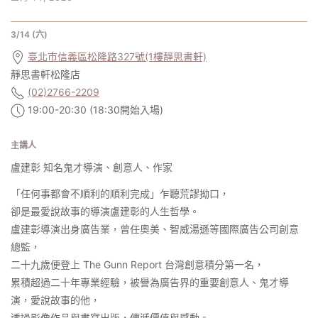
3/14 (六)
臺北市信義區松隆路327號(1樓靜思書軒)
靜思書軒松隆店
(02)2766-2209
19:00-20:30 (18:30開始入場)
主講人
盧建彰 知名鬼才導演、創意人、作家
「任何事都會不順利的順利完成」乍聽荒謬拗口，
卻是最愛說故事的導演盧建彰的人生哲學。
盧建彰導演出身廣告業，曾任奧美、智威湯遜等國際廣告公司創意
總監，
二十九歲便登上 The Gunn Report 台灣創意積分第一名，
累積超過二十年專業經驗，被譽為廣告界的重要創意人、鬼才導
演，愛說故事的他，
透過影像作品與書寫出版，傳遞價值與感動。