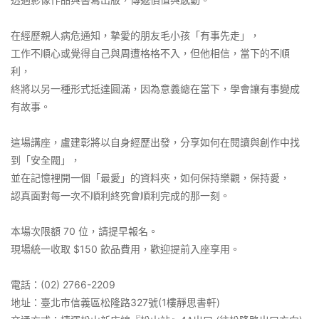
在經歷親人病危通知，摯愛的朋友毛小孩「有事先走」，
工作不順心或覺得自己與周遭格格不入，但他相信，當下的不順
利，
終將以另一種形式抵達圓滿，因為意義總在當下，學會讓有事變成
有故事。
這場講座，盧建彰將以自身經歷出發，分享如何在閱讀與創作中找
到「安全閥」，
並在記憶裡開一個「最愛」的資料夾，如何保持樂觀，保持愛，
認真面對每一次不順利終究會順利完成的那一刻。
本場次限額 70 位，請提早報名。
現場統一收取 $150 飲品費用，歡迎提前入座享用。
電話：(02) 2766-2209
地址：臺北市信義區松隆路327號(1樓靜思書軒)