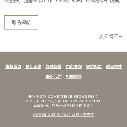
交通方式：捷運松山新店線『松山站』4A出口 (往松隆路出口方向)
報名連結
更多講座→
書軒首頁
最新消息
媒體報導
門市查詢
智慧廚房
靜思徵才
聯絡我們
相關問答
兼容瀏覽器 COMPATIBLE BROWSERS：
EDGE, FIREFOX, SAFARI, OPERA, CHROME
本網站適用於多平台/多尺寸的瀏覽。
COPYRIGHT © 2019 靜思人文志業