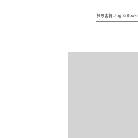
靜思書軒 Jing Si Book
Skip to main content