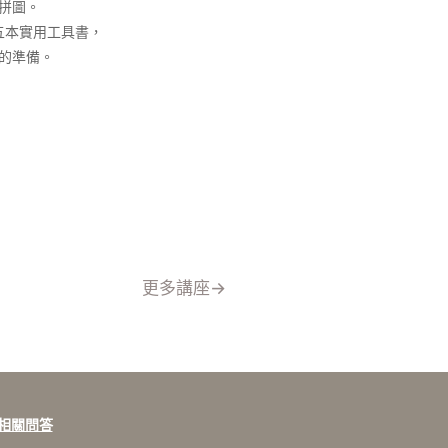
拼圖。
五本實用工具書，
的準備。
更多講座→
相關問答