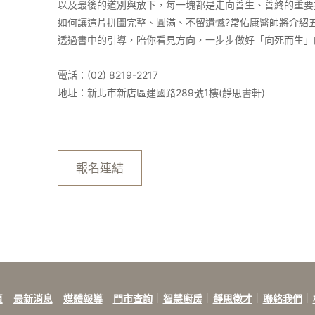
以及最後的道別與放下，每一塊都是走向善生、善終的重要
如何讓這片拼圖完整、圓滿、不留遺憾?常佑康醫師將介紹
透過書中的引導，陪你看見方向，一步步做好「向死而生」
電話：(02) 8219-2217
地址：新北市新店區建國路289號1樓(靜思書軒)
報名連結
頁
最新消息
媒體報導
門市查詢
智慧廚房
靜思徵才
聯絡我們