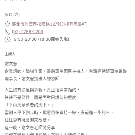
9/12 (六)
臺北市信義區松隆路327號(1樓靜思書軒)
(02) 2766-2209
19:00-20:30 (18:30開始入場)
主講人
謝文憲
企業講師，職場作家，書房憲場節目主持人，台灣運動好事協榮譽
理事長，謝文憲接班人總導師
人生總有逆風與挑戰，真正拉開差距的，
往往不是條件，而是面對困境時的態度。
「下雨天是勇者的天下。」
當別人停下腳步時，願意再多堅持一點、多前進一步的人，
往往更有機會迎來改變。
這一晚，謝文憲老師將分享
如何在變動中保持能量、在壓力中持續成長，