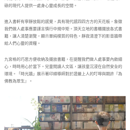
碌的現代人提供一處身心靈成長的空間。
進入書軒有寧靜放鬆的感覺，具有現代感四四方方的天花板，象徵
我們做人處事應要謹言慎行中規中矩。頂天立地的書櫃擺放各式書
籍，讓人清楚瀏覽，顯示單純樸質的特色。靜寂清澄下的影音牆帶
給人們心靈的資糧。
九宮格的巧思方便收納及擺放書籍，在提醒我們做人處事要內斂細
心，時時用心於當下。兒童閱讀人文區，讓孩童沉浸在自然安全的
環境。「時光牆」展示著印順導師對於證嚴上人的叮嚀與期許『為
佛教為眾生』。