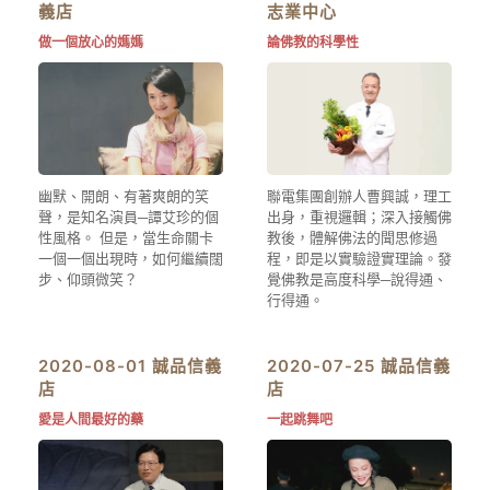
義店
志業中心
做一個放心的媽媽
論佛教的科學性
幽默、開朗、有著爽朗的笑
聯電集團創辦人曹興誠，理工
聲，是知名演員─譚艾珍的個
出身，重視邏輯；深入接觸佛
性風格。 但是，當生命關卡
教後，體解佛法的聞思修過
一個一個出現時，如何繼續闊
程，即是以實驗證實理論。發
步、仰頭微笑？
覺佛教是高度科學─說得通、
行得通。
2020-08-01 誠品信義
2020-07-25 誠品信義
店
店
愛是人間最好的藥
一起跳舞吧