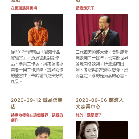
在街頭遇見藝術
茹素走天下
從2017年起藉由「街頭作品
三代茹素的邱大使，曾駐節非
實驗室」，透過彼此討論作
洲歐洲二十餘年，也常赴世界
品、參與工作坊，與跨領域專
各地開會談判，所遭遇的困
業者一同工作排練，提昇創作
難、考驗與挑戰難以想像，然
的豐富性，帶給城市更美好的
而堅定不移的是茹素的心志。
風景。
2020-09-12 誠品信義
2020-09-06 慈濟人
店
文志業中心
詩意地棲息在這個世界：談我的
終於，還是愛了
創作