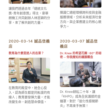
讓我們透過去年「總統文化
陳識仁總經理橫跨科技與金融
獎-青年創意獎」得主，豪華
服務領域，分析未來經濟社會
朗機工共同創辦人林昆穎的分
方向，與企業應建立的核心競
享，來了解共創的力量。
爭力。
2020-03-14 誠品信義
2020-03-07 誠品信
店
義店
教育為什麼是迷人的志業？
Dr. Knee 的希望花園 : 60° 的祕
密 ─ 你我應知的護膝觀念
在教育的殿堂中，她全心投
Dr. Knee耕耘二十年，讓
入，認為師生都是同船渡的有
「KHPO」成為全民護膝的金
緣人；教育要發揮力量，才能
鐘罩，對於「退化性膝關節
改變生命，創造慧命價值。
炎」不再束手無策！