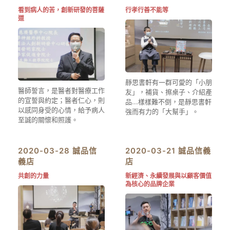
看到病人的苦，創新研發的菩薩
行孝行善不能等
道
靜思書軒有一群可愛的「小朋
醫師誓言，是醫者對醫療工作
友」，補貨、擦桌子、介紹產
的宣誓與約定；醫者仁心，則
品...樣樣難不倒，是靜思書軒
以感同身受的心情，給予病人
強而有力的「大幫手」。
至誠的關懷和照護。
2020-03-28 誠品信
2020-03-21 誠品信義
義店
店
共創的力量
新經濟、永續發展與以顧客價值
為核心的品牌企業