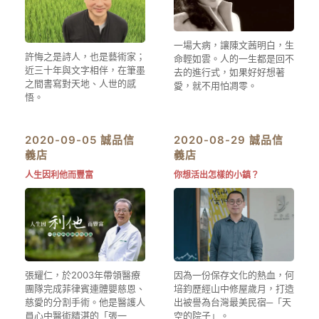
一場大病，讓陳文茜明白，生
許悔之是詩人，也是藝術家；
命輕如雲。人的一生都是回不
近三十年與文字相伴，在筆墨
去的進行式，如果好好想著
之間書寫對天地、人世的感
愛，就不用怕凋零。
悟。
2020-09-05 誠品信
2020-08-29 誠品信
義店
義店
人生因利他而豐富
你想活出怎樣的小鎮？
張耀仁，於2003年帶領醫療
因為一份保存文化的熱血，何
團隊完成菲律賓連體嬰慈恩、
培鈞歷經山中修屋歲月，打造
慈愛的分割手術。他是醫護人
出被譽為台灣最美民宿─「天
員心中醫術精湛的「張一
空的院子」。