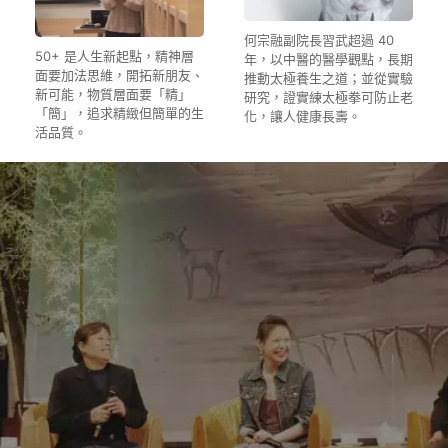
何宗融副院長習武超過 40
50+ 是人生新起點，精神層
年，以中醫的醫學觀點，長期
面要加法思維，開拓新朋友、
推動太極養生之道；並從實驗
新可能，物質層面要「精」
研究，證實練太極拳可防止老
「簡」，追求精緻但簡單的生
化，讓人健康長壽。
活品質。