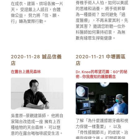
脊椎手術人人怕，如何以美感
在成衣、建築、烘培各擁一片
的思維和涵養， 將手術昇華
天。 受證嚴上人感召，合體
為一種藝術？ 如何避免「過
做公益， 努力將「信、願、
度醫療」，不再未蒙其利，先
行」轉為實際行動。
蒙其害？ 邀請您聆聽一位外
科醫師如何秉持初衷， 為無
數有緣眾生捍衛健康。
2020-11-28 誠品信義
2020-11-21 中壢園區
店
店
在露台上遇見森林
Dr. Knee的希望花園：60°的祕
密─你我應知的護膝觀念
吳書原─景觀建築師， 他將自
了解「為什麼護膝跟牙齒和視
家陽台改造成一座 擁有上百
力保健一樣重要」， 以及
種植物的天台森林， 可以愜
「骨性膝關節炎」的症狀、治
意的在露台喝咖啡感受生活。
療與保健之道。 打開膝蓋保