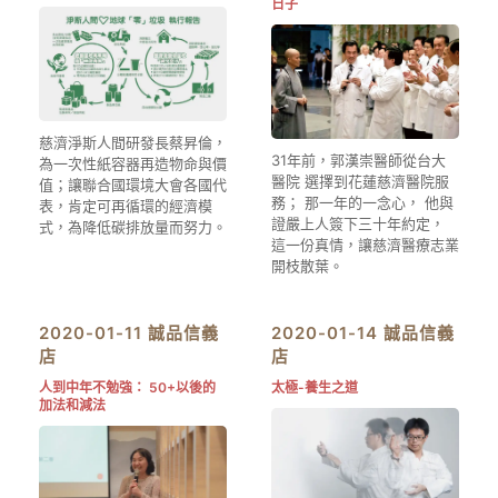
日子
慈濟淨斯人間研發長蔡昇倫，
31年前，郭漢崇醫師從台大
為一次性紙容器再造物命與價
醫院 選擇到花蓮慈濟醫院服
值；讓聯合國環境大會各國代
務； 那一年的一念心， 他與
表，肯定可再循環的經濟模
證嚴上人簽下三十年約定，
式，為降低碳排放量而努力。
這一份真情，讓慈濟醫療志業
開枝散葉。
2020-01-11 誠品信義
2020-01-14 誠品信義
店
店
人到中年不勉強： 50+以後的
太極-養生之道
加法和減法