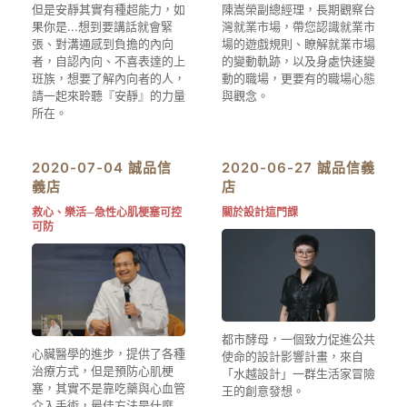
但是安靜其實有種超能力，如
陳嵩榮副總經理，長期觀察台
果你是...想到要講話就會緊
灣就業市場，帶您認識就業市
張、對溝通感到負擔的內向
場的遊戲規則、瞭解就業市場
者，自認內向、不喜表達的上
的變動軌跡，以及身處快速變
班族，想要了解內向者的人，
動的職場，更要有的職場心態
請一起來聆聽『安靜』的力量
與觀念。
所在。
2020-07-04 誠品信
2020-06-27 誠品信義
義店
店
救心、樂活─急性心肌梗塞可控
關於設計這門課
可防
都市酵母，一個致力促進公共
心臟醫學的進步，提供了各種
使命的設計影響計畫，來自
治療方式，但是預防心肌梗
「水越設計」一群生活家冒險
塞，其實不是靠吃藥與心血管
王的創意發想。
介入手術，最佳方法是什麼