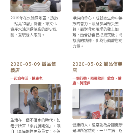
2019年在水湳洞地區，透過
單純的善心，成就她生命中無
「點亮13層」計畫，讓文化
數的善力。親身參與賑災無
資產水湳洞選煉廠的歷史風
數，面對救災現場的難上加
貌，重現世人眼前。
難，她告訴自己必須突破；將
慈濟的精神，化為行動膚慰的
力量。
2020-05-09 誠品信
2020-05-02 誠品信義
義店
店
一起自在活，健康老
一個行動，兩種效用─飲食、健
康、與環保
生活在一個不確定的時代，如
健康的人，通常認為身體健康
老子所言「柔弱勝剛強」，讓
是理所當然的，一旦生病，忍
自己具備韌性更為重要；不管