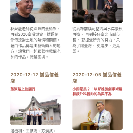
林舜龍老師從國際的藝術祭，
從高雄前鎮河整治與水岸景觀
再到2020臺灣燈會，透過創
再造、 再到接任臺北市副市
作傳達對土地的熱情和關懷，
長， 彭振聲所有的努力，只
藉由作品傳達出藝術動人的地
為了讓臺灣， 更進步、更亮
方，讓我們一起跟著林舜龍老
麗。
師的作品，跨越國境。
2020-12-12 誠品信義
2020-12-05 誠品信義
店
店
慈濟路上信願行
小即是美？！以脊椎微創手術經
驗談外科醫師的為與不為
潘機利、王獻聰、方漢武，