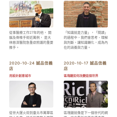
從事醫療工作27年的他， 開
「知識就是力量」，「閱讀」
腦及脊椎手術近萬例， 是大
的過程中，我們會思考、理解
林慈濟醫院急重症照護的重要
與判斷，讓知識轉化，成為內
推手。
在的涵養與力量。
2020-10-24 誠品信義
2020-10-17 誠品信義
店
店
用設計創意城市
區塊鏈如何改變這個世界
從世大運火炬到臺北市萬華區
區塊鏈就像是下一個世代的網