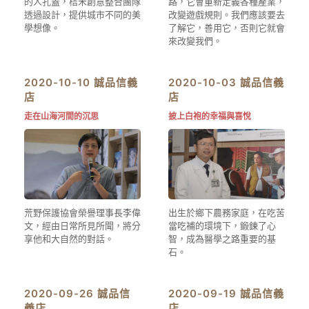
的人孔蓋，桔禾創意整合團隊
路，它會重新定義各種產業，
透過設計，提供城市不同的美
改變遊戲規則。我們應該要去
學想像。
了解它，善用它，否則它就會
來改變我們。
2020-10-10 誠品信義
2020-10-03 誠品信義
店
店
走在山海河間的沉思
披上白袍的幸福與喜悅
荒野保護協會榮譽理事長李偉
出生於鄉下農務家庭，在吃苦
文，經由日常所見所聞，將分
當吃補的環境下，鍛鍊了心
享他和大自然的對話。
智，成為醫學之路重要的基
石。
2020-09-26 誠品信
2020-09-19 誠品信義
義店
店