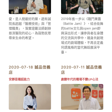
愛，是人間最好的藥。趙有誠
2019年進一步以《戰鬥果醬
院長超越「醫療技術」與「管
（Battle Jam）》，結合街舞
理職責」，落實證嚴法師創辦
的battle文化與open jam即
慈濟醫院的初心，為弱勢民眾
興演出形式，讓參與者在身體
帶來生命的希望。
的交流與共學中，親身共創現
場式的劇場體驗，不再去定義
何謂風格的當代舞蹈展演平
臺。
2020-07-18 誠品信義
2020-07-11 誠品信義
店
店
安靜是種超能力
劇變年代的職場不變UP心法