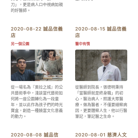
刀」，更是病人口中視病如親
的好醫師。
2020-08-22 誠品信義
2020-08-15 誠品信義
店
店
另一個公園
醫中有情
從一場名為『奧拉之城』的公
從醫師到院長，張德明秉持
共藝術季中，淺談當代藝術如
「當醫師就是終身職」的初
何將一座公園轉化為一段童
心，醫治病人，照護大眾醫
年，並以此作為孩子們的時光
療。做為醫者，不僅要細察病
寶盒，創造一種饒富文化意義
因，更要體察人生，他以行醫
的動力。
筆記，筆記醫之生命。
2020-08-08 誠品信
2020-08-01 慈濟人文