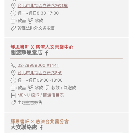
台北市北投區立德路2號1樓
週一~週日8:30-17:30
飲品
冰飲
證嚴法師外文書販售
靜思書軒 X 慈濟人文志業中心
關渡靜思堂店
02-28989000 #1441
台北市北投區立德路8號
週一~週日09:00~18:00
飲品
冰飲
穀飲 / 氣泡飲
MENU 植境 / 關渡價目表
主題童書販售
靜思書軒 X 慈濟台北舊分會
大安聯絡處