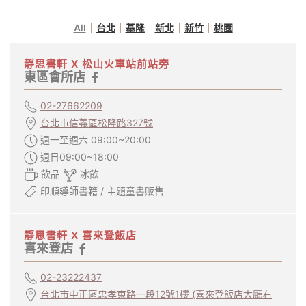
All
台北
基隆
新北
新竹
桃園
靜思書軒 X 松山火車站前站旁
東區會所店
02-27662209
台北市信義區松隆路327號
週一至週六 09:00~20:00
週日09:00~18:00
飲品
冰飲
印順導師書籍 / 主題童書販售
靜思書軒 X 喜來登飯店
喜來登店
02-23222437
台北市中正區忠孝東路一段12號1樓 (喜來登飯店大廳右