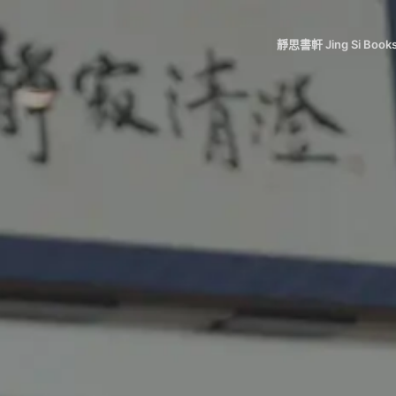
靜思書軒 Jing Si Books
人文 Cul
Skip to main content