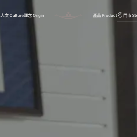
ture
理念 Origin
產品 Product