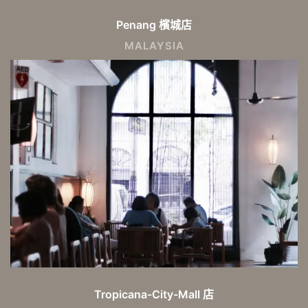
Penang 檳城店
MALAYSIA
Tropicana-City-Mall 店