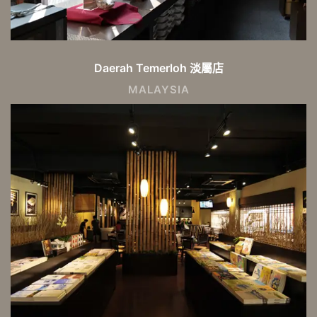
Daerah Temerloh 淡屬店
MALAYSIA