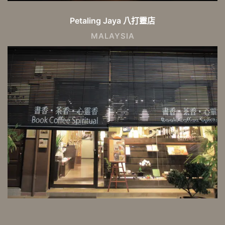
Petaling Jaya 八打靈店
MALAYSIA